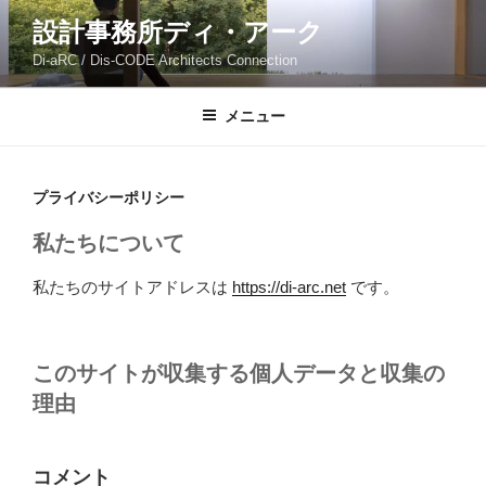
コ
設計事務所ディ・アーク
ン
Di-aRC / Dis-CODE Architects Connection
テ
ン
ツ
メニュー
へ
ス
キ
プライバシーポリシー
ッ
私たちについて
プ
私たちのサイトアドレスは
https://di-arc.net
です。
このサイトが収集する個人データと収集の
理由
コメント