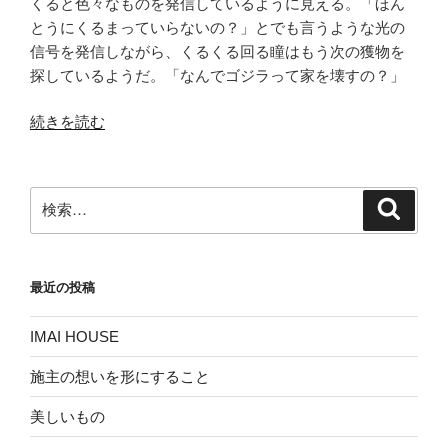
くると色々なものを発信しているように見える。「ほん
とうにくるまっていらないの？」とでも言うような光の
信号を発信しながら、くるくる回る瞳はもう次の獲物を
探しているようだ。「なんでゴジラって家を壊すの？」
“ケ
続きを読む
ン
メ
リ”
検
検
の
索
索:
最近の投稿
IMAI HOUSE
施主の想いを形にすること
美しいもの