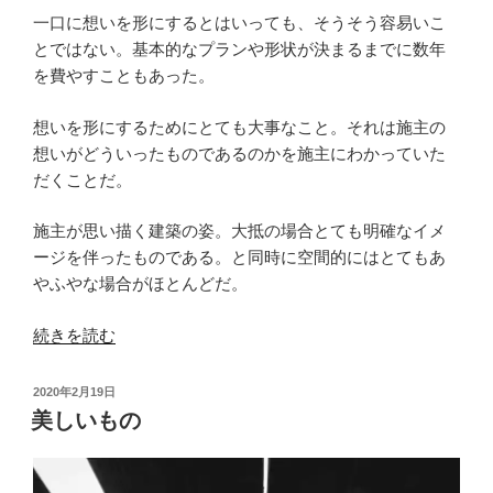
一口に想いを形にするとはいっても、そうそう容易いこ
とではない。基本的なプランや形状が決まるまでに数年
を費やすこともあった。
想いを形にするためにとても大事なこと。それは施主の
想いがどういったものであるのかを施主にわかっていた
だくことだ。
施主が思い描く建築の姿。大抵の場合とても明確なイメ
ージを伴ったものである。と同時に空間的にはとてもあ
やふやな場合がほとんどだ。
“施
続きを読む
主
の
投
2020年2月19日
想
稿
美しいもの
日:
い
を
形