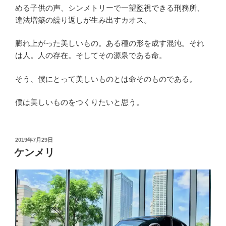
める子供の声、シンメトリーで一望監視できる刑務所、
違法増築の繰り返しが生み出すカオス。
膨れ上がった美しいもの。ある種の形を成す混沌。それ
は人。人の存在。そしてその源泉である命。
そう、僕にとって美しいものとは命そのものである。
僕は美しいものをつくりたいと思う。
投
2019年7月29日
稿
ケンメリ
日: