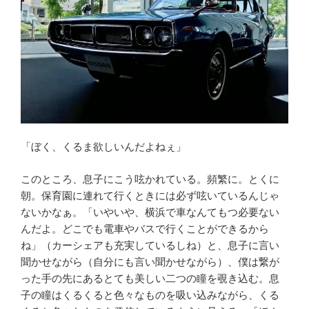
「ぼく、くるま欲しいんだよねぇ」
このところ、息子にこう呟かれている。頻繁に。とくに
朝。保育園に連れて行くときには必ず呟いているんじゃ
ないかなぁ。「いやいや、横浜で車なんてもつ必要ない
んだよ。どこでも電車やバスで行くことができるから
ね」（カーシェアも充実しているしね）と、息子に言い
聞かせながら（自分にも言い聞かせながら）、僕は繋が
った手の先にあるとても美しい二つの瞳を覗き込む。息
子の瞳はくるくると色々なものを吸い込みながら、くる