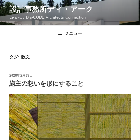
コ
設計事務所ディ・アーク
ン
Di-aRC / Dis-CODE Architects Connection
テ
ン
ツ
メニュー
へ
ス
キ
タグ:
散文
ッ
プ
投
2020年2月19日
稿
施主の想いを形にすること
日: